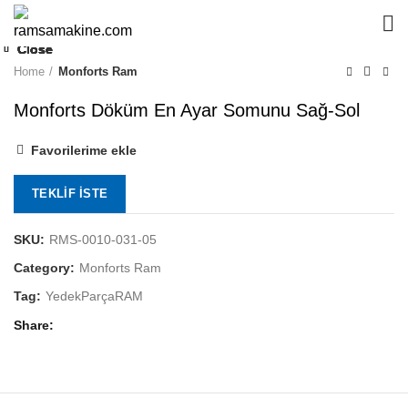
Click to enlarge
Close
Close
Close
Close
Close
Close
Close
Close
Home
Monforts Ram
Monforts Döküm En Ayar Somunu Sağ-Sol
Favorilerime ekle
TEKLIF İSTE
SKU:
RMS-0010-031-05
Category:
Monforts Ram
Tag:
YedekParçaRAM
Share